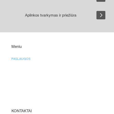
Aplinkos tvarkymas ir priežiūra
Meniu
PASLAUGOS
KAINOS
MŪSŲ DARBAI
KONTAKTAI
APIE MUS
KONTAKTAI