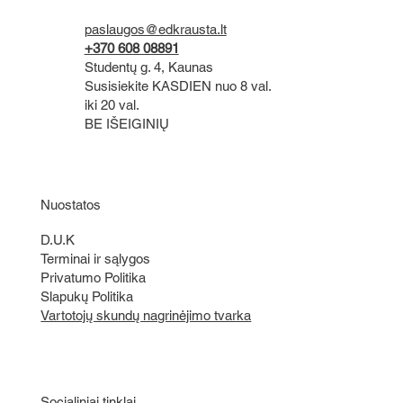
paslaugos@edkrausta.lt
+370 608 08891
Studentų g. 4, Kaunas
Susisiekite KASDIEN nuo 8 val.
iki 20 val.
BE IŠEIGINIŲ
Nuostatos
D.U.K
Terminai ir sąlygos
Privatumo Politika
Slapukų Politika
Vartotojų skundų nagrinėjimo tvarka
Socialiniai tinklai