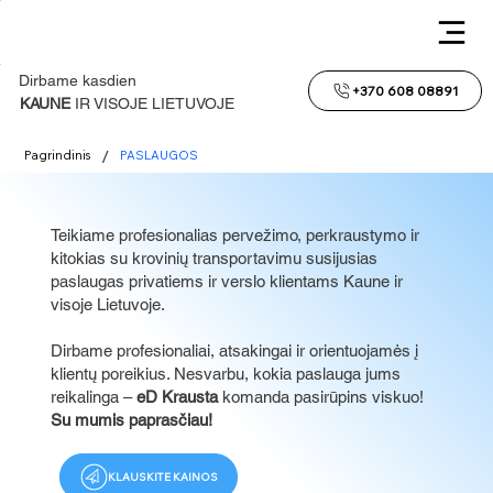
Dirbame kasdien
+370 608 08891
KAUNE
IR VISOJE LIETUVOJE
/
Pagrindinis
PASLAUGOS
Teikiame profesionalias pervežimo, perkraustymo ir
kitokias su krovinių transportavimu susijusias
paslaugas privatiems ir verslo klientams Kaune ir
visoje Lietuvoje.
Dirbame profesionaliai, atsakingai ir orientuojamės į
klientų poreikius. Nesvarbu, kokia paslauga jums
reikalinga –
eD Krausta
komanda pasirūpins viskuo!
Su mumis paprasčiau!
KLAUSKITE KAINOS