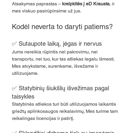
Atsakymas paprastas – 
kreipkitės į eD Krausta
, ir 
mes viskuo pasirūpinsime už jus.
Kodėl neverta to daryti patiems?
✅ Sutaupote laiką, jėgas ir nervus
Jums nereikia rūpintis nei pakrovimu, nei 
transportu, nei tuo, kur tas atliekas legalu išmesti. 
Mes atvykstame, surenkame, išvežame ir 
utilizuojame.
✅ Statybinių šiukšlių išvežimas pagal 
taisykles
Statybinės atliekos turi būti utilizuojamos laikantis 
griežtų aplinkosaugos reikalavimų. Mes turime tam 
reikalingas licencijas ir patirtį.