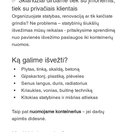
✅ Sklandžiai dirbame tiek su įmonėmis, 
tiek su privačiais klientais
Organizuojate statybas, renovaciją ar tik keičiate 
grindis? Ne problema – statybinių šiukšlių 
išvežimas mūsų reikalas - pritaikysime sprendimą 
nuo pavienės išvežimo paslaugos iki konteinerių 
nuomos.
Ką galime išvežti?
Plytas, tinką, skaldą, betoną
Gipskartonį, plastiką, plėveles
Senus langus, duris, radiatorius
Kriaukles, vonias, buitinę techniką
Kitokias statybines ir mišrias atliekas
Taip pat 
nuomojame konteinerius
 – jei darbų 
apimtis didesnė.