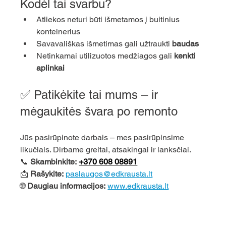
Kodėl tai svarbu?
Atliekos neturi būti išmetamos į buitinius 
konteinerius
Savavališkas išmetimas gali užtraukti 
baudas
Netinkamai utilizuotos medžiagos gali 
kenkti 
aplinkai
✅ Patikėkite tai mums – ir 
mėgaukitės švara po remonto
Jūs pasirūpinote darbais – mes pasirūpinsime 
likučiais. Dirbame greitai, atsakingai ir lanksčiai.
📞 
Skambinkite:
+370 608 08891
📩 
Rašykite:
paslaugos@edkrausta.lt
🌐 
Daugiau informacijos:
www.edkrausta.lt