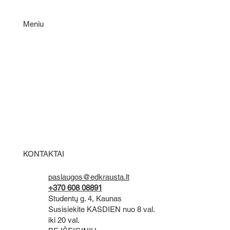
Meniu
Statybinių atliekų išvežimas ir utilizavimas: kodėl
tai svarbu?
PASLAUGOS
KAINOS
MŪSŲ DARBAI
KONTAKTAI
APIE MUS
KONTAKTAI
paslaugos@edkrausta.lt
+370 608 08891
Studentų g. 4, Kaunas
Susisiekite KASDIEN nuo 8 val.
iki 20 val.