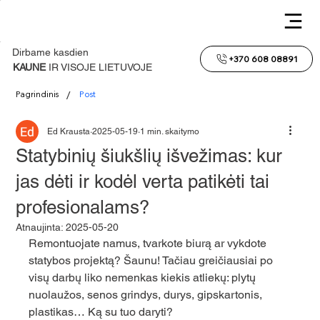
Dirbame kasdien
+370 608 08891
KAUNE
IR VISOJE LIETUVOJE
/
Pagrindinis
Post
Ed Krausta
2025-05-19
1 min. skaitymo
Statybinių šiukšlių išvežimas: kur
jas dėti ir kodėl verta patikėti tai
profesionalams?
Atnaujinta:
2025-05-20
Remontuojate namus, tvarkote biurą ar vykdote 
statybos projektą? Šaunu! Tačiau greičiausiai po 
visų darbų liko nemenkas kiekis atliekų: plytų 
nuolaužos, senos grindys, durys, gipskartonis, 
plastikas… Ką su tuo daryti?