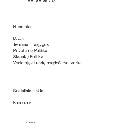
BE IŠEIGINIŲ
Nuostatos
D.U.K
Terminai ir sąlygos
Privatumo Politika
Slapukų Politika
Vartotojų skundų nagrinėjimo tvarka
Socialiniai tinklai
Facebook
eD Krausta